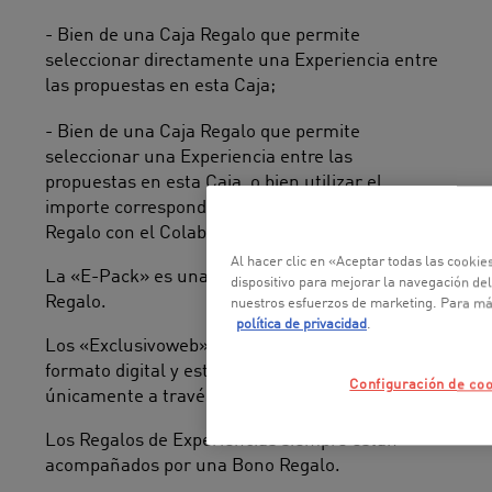
- Bien de una Caja Regalo que permite
seleccionar directamente una Experiencia entre
las propuestas en esta Caja;
- Bien de una Caja Regalo que permite
seleccionar una Experiencia entre las
propuestas en esta Caja, o bien utilizar el
importe correspondiente a la valor del Bono
Regalo con el Colaborador seleccionado.
Al hacer clic en «Aceptar todas las cooki
La «E-Pack» es una versión digital de la Caja
dispositivo para mejorar la navegación del 
Regalo.
nuestros esfuerzos de marketing. Para má
política de privacidad
.
Los «Exclusivoweb», vienen únicamente en
formato digital y están disponibles a la venta
Configuración de co
únicamente a través del Sitio.
Los Regalos de Experiencias siempre están
acompañados por una Bono Regalo.