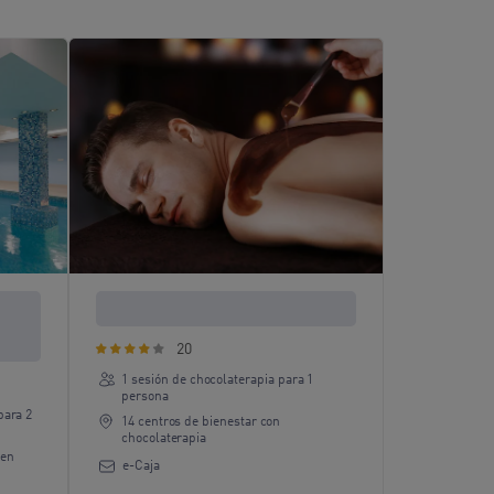
 de
Chocolaterapia para 1 persona
20
1 sesión de chocolaterapia para 1
persona
para 2
14 centros de bienestar con
chocolaterapia
 en
e-Caja