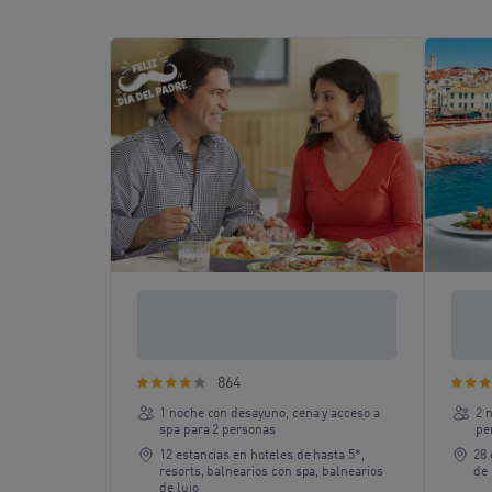
Feliz Día del Padre: 1 noche con
3 dí
cena y spa de lujo
ciud
864
1 noche con desayuno, cena y acceso a
2 
spa para 2 personas
pe
12 estancias en hoteles de hasta 5*,
28 
resorts, balnearios con spa, balnearios
de 
de lujo