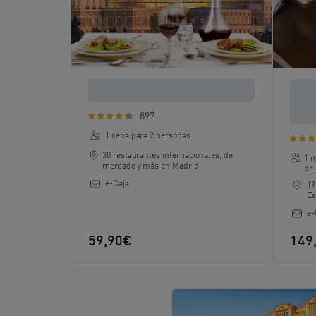
Cena exquisita en Madrid
Una 
para
897
1 cena para 2 personas
30 restaurantes internacionales, de
1 m
mercado y más en Madrid
de
e-Caja
19
Es
e-
59,90€
149