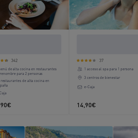
experiencia de alta cocina
Adiós al estrés: spa para 1
 el padre más foodie
persona
342
37
enú de alta cocina en restaurantes
1 acceso al spa para 1 persona
 renombre para 2 personas
3 centros de bienestar
 restaurantes de alta cocina en
paña
e-Caja
Caja
,90€
14,90€