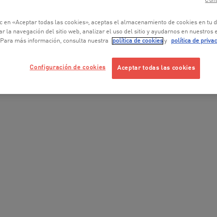
Cont
ic en «Aceptar todas las cookies», aceptas el almacenamiento de cookies en tu d
r la navegación del sitio web, analizar el uso del sitio y ayudarnos en nuestros
 Para más información, consulta nuestra
política de cookies
y
política de priva
Configuración de cookies
Aceptar todas las cookies