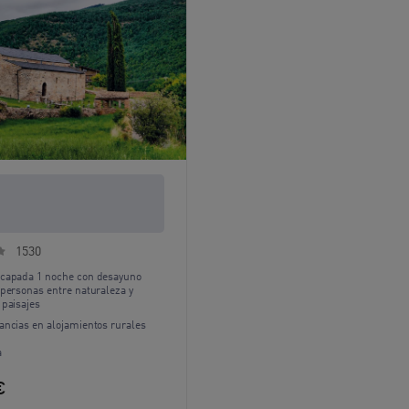
a rural: noche con
no para dos
1530
capada 1 noche con desayuno
 personas entre naturaleza y
 paisajes
ancias en alojamientos rurales
a
€