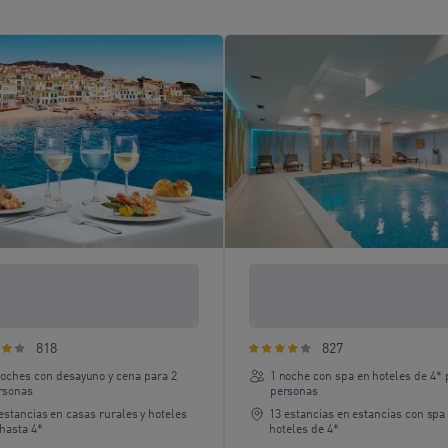
as con cena por pueblos y
1 noche con spa en hoteles
ades históricas
4*
818
827
noches con desayuno y cena para 2
1 noche con spa en hoteles de 4* 
rsonas
personas
estancias en casas rurales y hoteles
13 estancias en estancias con spa
hasta 4*
hoteles de 4*