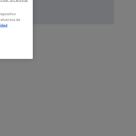
inuar sin aceptar
ispositivo
 esfuerzos de
cidad
.