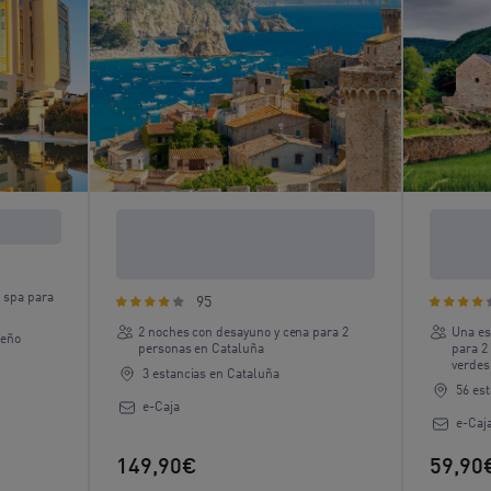
2 noches en Cataluña con
Escapad
desayuno y cena
desayu
 spa para
95
2 noches con desayuno y cena para 2
Una es
seño
personas en Cataluña
para 2
verdes
3 estancias en Cataluña
56 est
e-Caja
e-Caj
149,90€
59,90