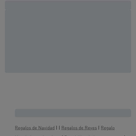
Cajas regalo, te gustaría también :
Regalos de Navidad
| |
Regalos de Reyes
|
Regalo