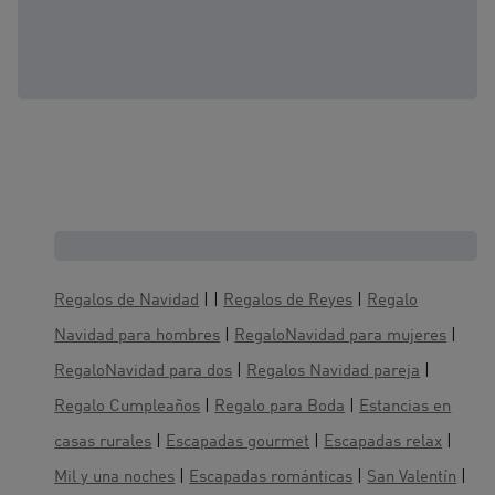
Cajas regalo, te gustaría también :
Regalos de Navidad
| |
Regalos de Reyes
|
Regalo
Navidad para hombres
|
RegaloNavidad para mujeres
|
RegaloNavidad para dos
|
Regalos Navidad pareja
|
Regalo Cumpleaños
|
Regalo para Boda
|
Estancias en
casas rurales
|
Escapadas gourmet
|
Escapadas relax
|
Mil y una noches
|
Escapadas románticas
|
San Valentín
|