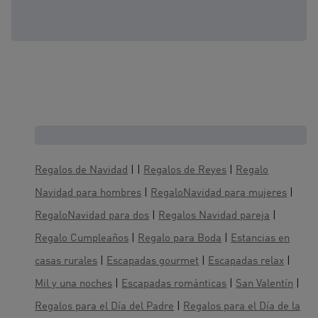
Cajas regalo, te gustaría también :
Regalos de Navidad
| |
Regalos de Reyes
|
Regalo
Navidad para hombres
|
RegaloNavidad para mujeres
|
RegaloNavidad para dos
|
Regalos Navidad pareja
|
Regalo Cumpleaños
|
Regalo para Boda
|
Estancias en
casas rurales
|
Escapadas gourmet
|
Escapadas relax
|
Mil y una noches
|
Escapadas románticas
|
San Valentín
|
Regalos para el Día del Padre
|
Regalos para el Día de la