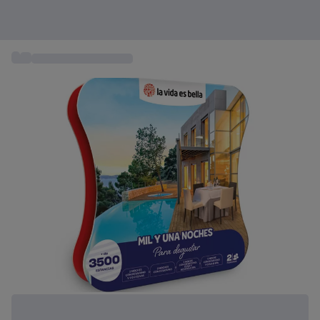
...
Escapadas románticas
+ 7