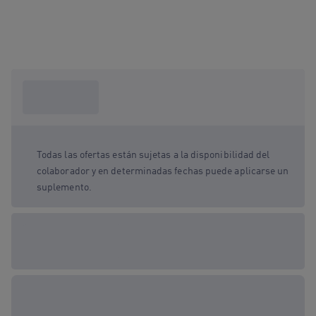
¿Qué necesito
saber?
Todas las ofertas están sujetas a la disponibilidad del
colaborador y en determinadas fechas puede aplicarse un
suplemento.
Opciones de regalo
disponibles