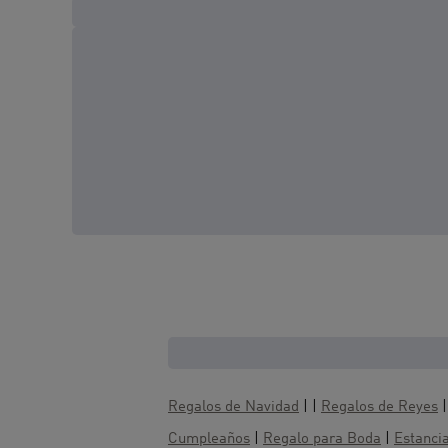
Cajas regalo, te gustaría t
Regalos de Navidad
| |
Regalos de Reyes
Cumpleaños
|
Regalo para Boda
|
Estancia