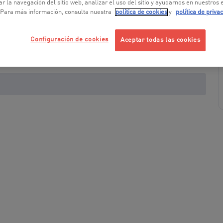
r la navegación del sitio web, analizar el uso del sitio y ayudarnos en nuestros
 Para más información, consulta nuestra
política de cookies
y
política de priva
Configuración de cookies
Aceptar todas las cookies
+ 5