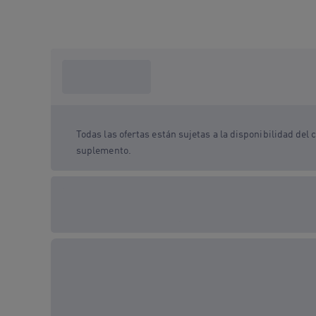
¿Qué necesito
saber?
Todas las ofertas están sujetas a la disponibilidad de
suplemento.
Opciones de regalo
disponibles