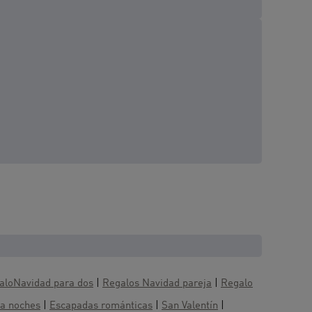
aloNavidad para dos
|
Regalos Navidad pareja
|
Regalo
na noches
|
Escapadas románticas
|
San Valentín
|