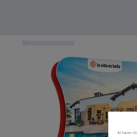
...
Escapadas románticas
Al hacer cl