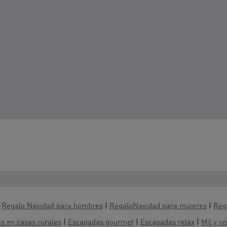
ambién :
|
Regalo Navidad para hombres
|
RegaloNavidad para mujeres
|
Reg
s en casas rurales
|
Escapadas gourmet
|
Escapadas relax
|
Mil y u