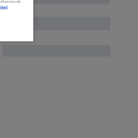
 esfuerzos de
cidad
.