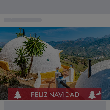
...
Regalos de Navidad
+ 7