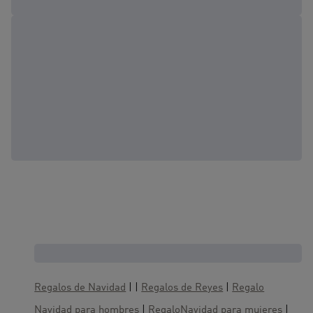
Cajas regalo, te gustaría también :
Regalos de Navidad
| |
Regalos de Reyes
|
Regalo
Navidad para hombres
|
RegaloNavidad para mujeres
|