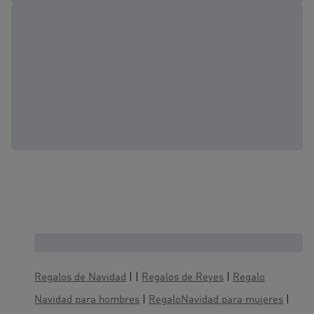
Cajas regalo, te gustaría también :
Regalos de Navidad
| |
Regalos de Reyes
|
Regalo
Navidad para hombres
|
RegaloNavidad para mujeres
|