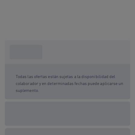
¿Qué necesito
saber?
Todas las ofertas están sujetas a la disponibilidad del
colaborador y en determinadas fechas puede aplicarse un
suplemento.
Opciones de regalo
disponibles