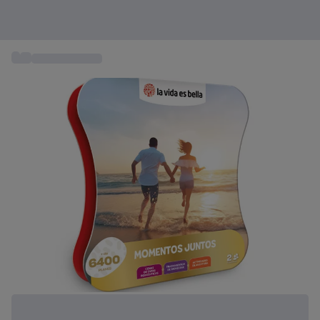
...
Ideas de regalo
+ 7