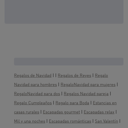
Cajas regalo, te gustaría también :
Regalos de Navidad
| |
Regalos de Reyes
|
Regalo
Navidad para hombres
|
RegaloNavidad para mujeres
|
RegaloNavidad para dos
|
Regalos Navidad pareja
|
Regalo Cumpleaños
|
Regalo para Boda
|
Estancias en
casas rurales
|
Escapadas gourmet
|
Escapadas relax
|
Mil y una noches
|
Escapadas románticas
|
San Valentín
|