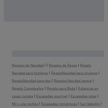
Cajas regalo, te gustaría también :
Regalos de Navidad
| |
Regalos de Reyes
|
Regalo
Navidad para hombres
|
RegaloNavidad para mujeres
|
RegaloNavidad para dos
|
Regalos Navidad pareja
|
Regalo Cumpleaños
|
Regalo para Boda
|
Estancias en
casas rurales
|
Escapadas gourmet
|
Escapadas relax
|
Mil y una noches
|
Escapadas románticas
|
San Valentín
|