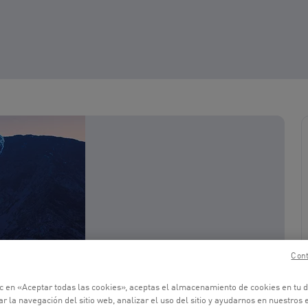
Cont
ic en «Aceptar todas las cookies», aceptas el almacenamiento de cookies en tu d
r la navegación del sitio web, analizar el uso del sitio y ayudarnos en nuestros