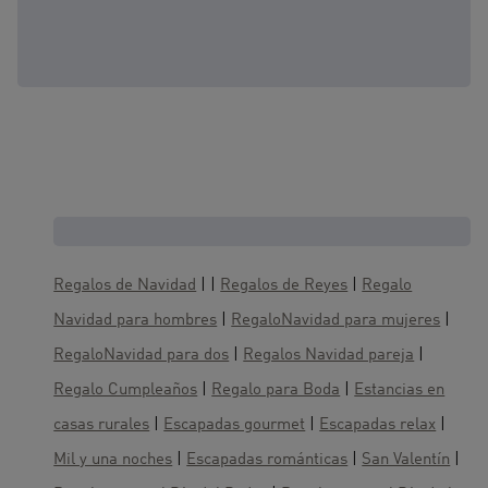
Cajas regalo, te gustaría también :
Regalos de Navidad
| |
Regalos de Reyes
|
Regalo
Navidad para hombres
|
RegaloNavidad para mujeres
|
RegaloNavidad para dos
|
Regalos Navidad pareja
|
Regalo Cumpleaños
|
Regalo para Boda
|
Estancias en
casas rurales
|
Escapadas gourmet
|
Escapadas relax
|
Mil y una noches
|
Escapadas románticas
|
San Valentín
|