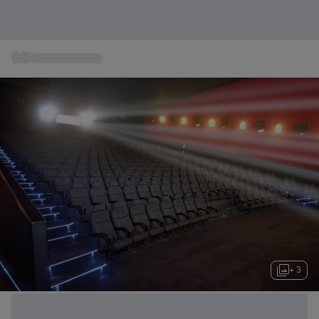
...
Ideas de regalo
+ 3