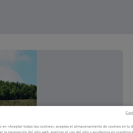
Cont
ic en «Aceptar todas las cookies», aceptas el almacenamiento de cookies en tu d
r la navegación del sitio web, analizar el uso del sitio y ayudarnos en nuestros