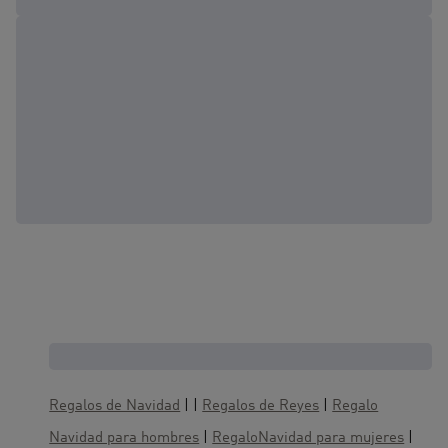
Cajas regalo, te gustaría también :
Regalos de Navidad
| |
Regalos de Reyes
|
Regalo
Navidad para hombres
|
RegaloNavidad para mujeres
|