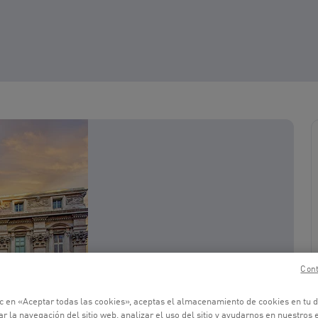
Cont
ic en «Aceptar todas las cookies», aceptas el almacenamiento de cookies en tu d
r la navegación del sitio web, analizar el uso del sitio y ayudarnos en nuestros