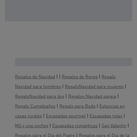
Cajas regalo, te gustaría también :
Regalos de Navidad
| |
Regalos de Reyes
|
Regalo
Navidad para hombres
|
RegaloNavidad para mujeres
|
RegaloNavidad para dos
|
Regalos Navidad pareja
|
Regalo Cumpleaños
|
Regalo para Boda
|
Estancias en
casas rurales
|
Escapadas gourmet
|
Escapadas relax
|
Mil y una noches
|
Escapadas románticas
|
San Valentín
|
Regalos para el Día del Padre
|
Regalos para el Día de la