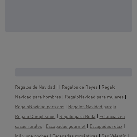
Cajas regalo, te gustaría también :
Regalos de Navidad
| |
Regalos de Reyes
|
Regalo
Navidad para hombres
|
RegaloNavidad para mujeres
|
RegaloNavidad para dos
|
Regalos Navidad pareja
|
Regalo Cumpleaños
|
Regalo para Boda
|
Estancias en
casas rurales
|
Escapadas gourmet
|
Escapadas relax
|
Mil y una noches
|
Escapadas románticas
|
San Valentín
|